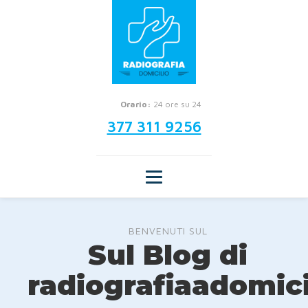
Orario:
24 ore su 24
377 311 9256
BENVENUTI SUL
Sul Blog di
radiografiaadomicil