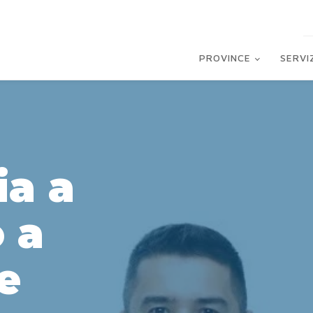
PROVINCE
SERVI
ia a
 a
e