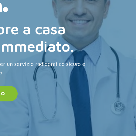
.
ore a casa
 immediato.
per un servizio radiografico sicuro e
a.
TO