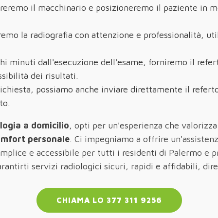
reremo il macchinario e posizioneremo il paziente in m
remo la radiografia con attenzione e professionalità, ut
hi minuti dall'esecuzione dell'esame, forniremo il refer
ibilità dei risultati.
richiesta, possiamo anche inviare direttamente il referto
to.
ologia a domicilio
, opti per un'esperienza che valorizza
omfort personale
. Ci impegniamo a offrire un'assistenz
plice e accessibile per tutti i residenti di Palermo e pr
antirti servizi radiologici sicuri, rapidi e affidabili, di
CHIAMA LO 377 311 9256