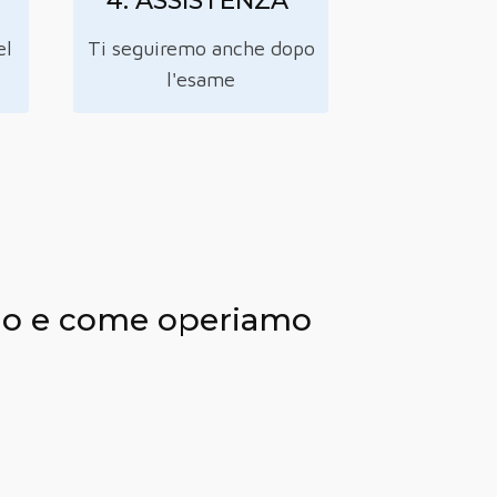
4. ASSISTENZA
el
Ti seguiremo anche dopo
l'esame
iamo e come operiamo