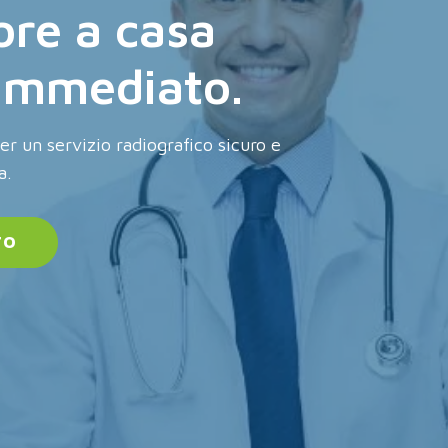
ore a casa
 immediato.
per un servizio radiografico sicuro e
a.
TO