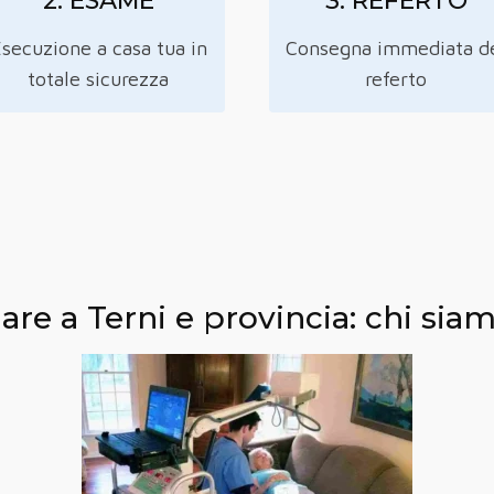
2. ESAME
3. REFERTO
secuzione a casa tua in
Consegna immediata d
totale sicurezza
referto
iare a Terni e provincia: chi s