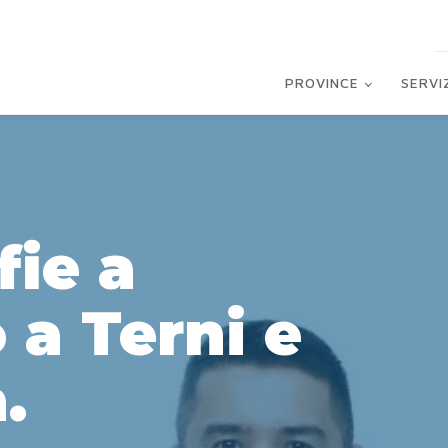
PROVINCE
SERVI
fie a
 a Terni e
.