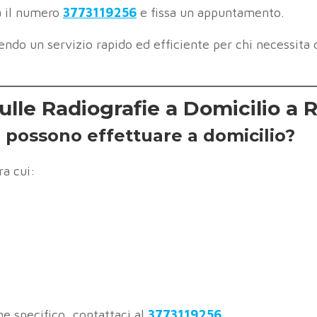
a il numero
3773119256
e fissa un appuntamento.
rendo un servizio rapido ed efficiente per chi necessita 
lle Radiografie a Domicilio a
si possono effettuare a domicilio?
ra cui:
me specifico, contattaci al
3773119256
.