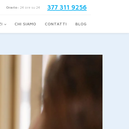
377 311 9256
Orario:
24 ore su 24
ZI
CHI SIAMO
CONTATTI
BLOG