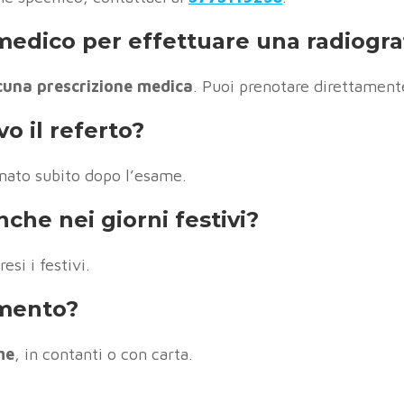
medico per effettuare una radiograf
lcuna prescrizione medica
. Puoi prenotare direttament
 il referto?
nato subito dopo l’esame.
anche nei giorni festivi?
esi i festivi.
amento?
me
, in contanti o con carta.