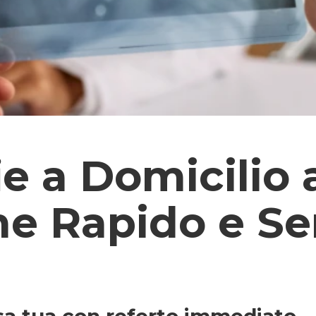
ie a Domicilio
e Rapido e Se
sa tua con referto immediato